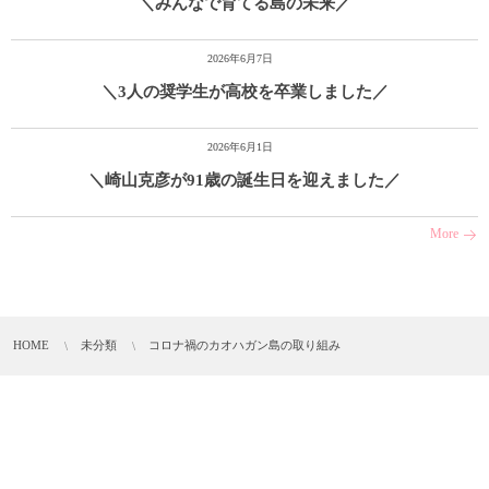
＼みんなで育てる島の未来／
2026年6月7日
＼3人の奨学生が高校を卒業しました／
2026年6月1日
＼崎山克彦が91歳の誕生日を迎えました／
More
HOME
未分類
コロナ禍のカオハガン島の取り組み