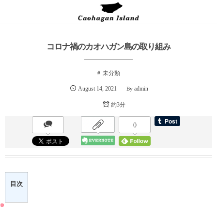
コロナ禍のカオハガン島の取り組み
未分類
August
14
,
2021
admin
By
約3分
0
目次